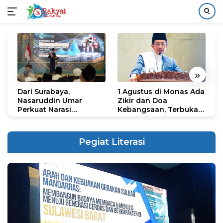
Langsung
ke
konten
«
»
Dari Surabaya,
1 Agustus di Monas Ada
H
Nasaruddin Umar
Zikir dan Doa
G
Perkuat Narasi
Kebangsaan, Terbuka
S
Persatuan dan
untuk Umum
R
Kepemimpinan Umat
R
K
Pegiat Literasi
N