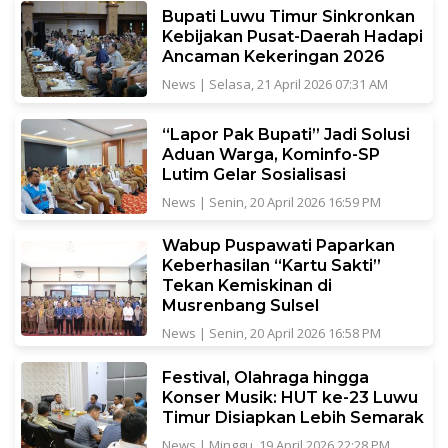
Bupati Luwu Timur Sinkronkan
Kebijakan Pusat-Daerah Hadapi
Ancaman Kekeringan 2026
News
|
Selasa, 21 April 2026 07:31 AM
“Lapor Pak Bupati” Jadi Solusi
Aduan Warga, Kominfo-SP
Lutim Gelar Sosialisasi
News
|
Senin, 20 April 2026 16:59 PM
Wabup Puspawati Paparkan
Keberhasilan “Kartu Sakti”
Tekan Kemiskinan di
Musrenbang Sulsel
News
|
Senin, 20 April 2026 16:58 PM
Festival, Olahraga hingga
Konser Musik: HUT ke-23 Luwu
Timur Disiapkan Lebih Semarak
News
|
Minggu, 19 April 2026 22:28 PM