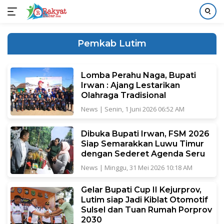
Langsung
ke
Pemkab Lutim
konten
Lomba Perahu Naga, Bupati
Irwan : Ajang Lestarikan
Olahraga Tradisional
News
|
Senin, 1 Juni 2026 06:52 AM
‎‎Dibuka Bupati Irwan, FSM 2026
Siap Semarakkan Luwu Timur
dengan Sederet Agenda Seru
News
|
Minggu, 31 Mei 2026 10:18 AM
Gelar Bupati Cup II Kejurprov,
Lutim siap Jadi Kiblat Otomotif
Sulsel dan Tuan Rumah Porprov
2030