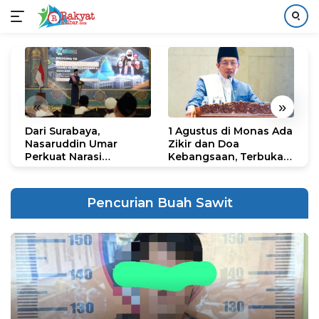
Langsung
ke
konten
«
»
Dari Surabaya,
1 Agustus di Monas Ada
H
Nasaruddin Umar
Zikir dan Doa
G
Perkuat Narasi
Kebangsaan, Terbuka
S
Persatuan dan
untuk Umum
R
Kepemimpinan Umat
R
K
Pencurian Buah Sawit
N