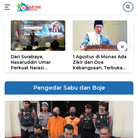
Langsung
ke
konten
«
»
Dari Surabaya,
1 Agustus di Monas Ada
H
Nasaruddin Umar
Zikir dan Doa
G
Perkuat Narasi
Kebangsaan, Terbuka
S
Persatuan dan
untuk Umum
R
Kepemimpinan Umat
R
K
Pengedar Sabu dan Boje
N