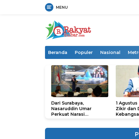
MENU
Langsung
ke
konten
Beranda
Populer
Nasional
Metr
Dari Surabaya,
1 Agustus
Nasaruddin Umar
Zikir dan
Perkuat Narasi
Kebangsa
Persatuan dan
untuk U
Kepemimpinan Umat
P