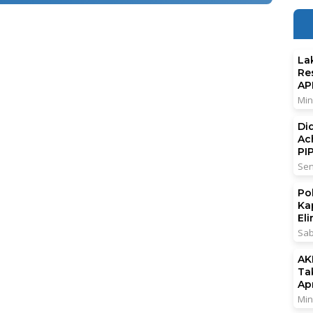
La
Re
AP
Min
Di
Ac
PI
Sen
Po
Ka
El
Sab
AK
Ta
Ap
Min