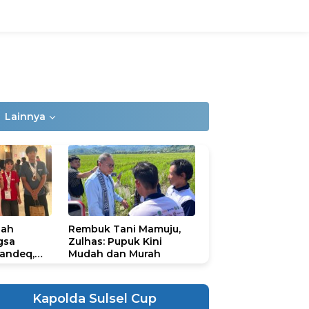
Lainnya
lah
Rembuk Tani Mamuju,
gsa
Zulhas: Pupuk Kini
andeq,
Mudah dan Murah
lbar di
ional
ad 2026
Kapolda Sulsel Cup