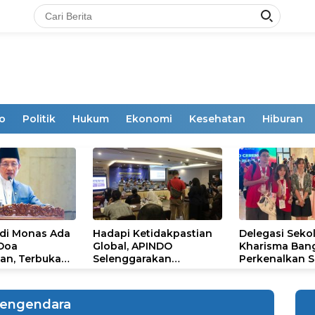
o
Politik
Hukum
Ekonomi
Kesehatan
Hiburan
 di Monas Ada
Hadapi Ketidakpastian
Delegasi Seko
 Doa
Global, APINDO
Kharisma Ban
an, Terbuka
Selenggarakan
Perkenalkan S
mum
Rakerkonas ke-35
Ikon Budaya Su
Rumuskan Agenda
Ajang Internat
Ketahanan Ekonomi
STEAM Olympi
engendara
Nasional
di Roma