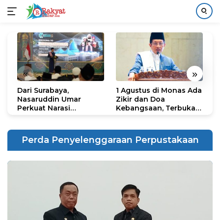
Langsung
ke
konten
«
»
Dari Surabaya,
1 Agustus di Monas Ada
H
Nasaruddin Umar
Zikir dan Doa
G
Perkuat Narasi
Kebangsaan, Terbuka
S
Persatuan dan
untuk Umum
R
Kepemimpinan Umat
R
K
Perda Penyelenggaraan Perpustakaan
N