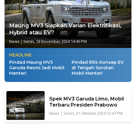
Maung MV3 Siapkan Varian Elektrifikasi,
Hybrid atau EV?
News
|
Senin, 18 November 2024 14:40 PM
HEADLINE
Pindad Maung MV3
Pindad Rilis Konsep EV
Garuda Resmi Jadi Mobil
di Tengah Sorotan
Menteri
Mobil Menteri
Spek MV3 Garuda Limo, Mobil
Terbaru Presiden Prabowo
News
|
Senin, 21 Oktober 2024 12:47 PM