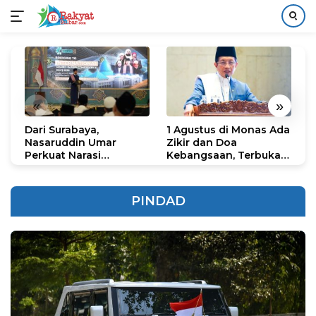
Langsung
ke
konten
«
»
Dari Surabaya,
1 Agustus di Monas Ada
H
Nasaruddin Umar
Zikir dan Doa
G
Perkuat Narasi
Kebangsaan, Terbuka
S
Persatuan dan
untuk Umum
R
Kepemimpinan Umat
R
K
PINDAD
N