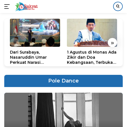
Langsung
ke
konten
«
»
Dari Surabaya,
1 Agustus di Monas Ada
H
Nasaruddin Umar
Zikir dan Doa
G
Perkuat Narasi
Kebangsaan, Terbuka
S
Persatuan dan
untuk Umum
R
Kepemimpinan Umat
R
K
Pole Dance
N