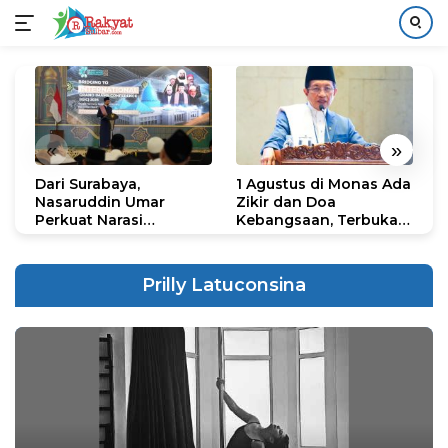
Langsung
ke
konten
«
»
Dari Surabaya,
1 Agustus di Monas Ada
H
Nasaruddin Umar
Zikir dan Doa
G
Perkuat Narasi
Kebangsaan, Terbuka
S
Persatuan dan
untuk Umum
R
Kepemimpinan Umat
R
K
Prilly Latuconsina
N