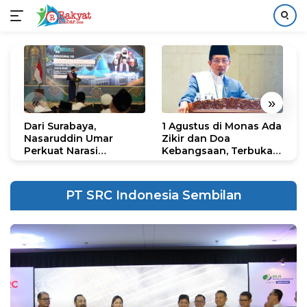
Langsung
ke
konten
«
»
Dari Surabaya,
1 Agustus di Monas Ada
H
Nasaruddin Umar
Zikir dan Doa
G
Perkuat Narasi
Kebangsaan, Terbuka
S
Persatuan dan
untuk Umum
R
Kepemimpinan Umat
R
K
PT SRC Indonesia Sembilan
N