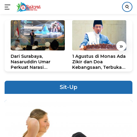
Langsung
ke
konten
«
»
Dari Surabaya,
1 Agustus di Monas Ada
H
Nasaruddin Umar
Zikir dan Doa
G
Perkuat Narasi
Kebangsaan, Terbuka
S
Persatuan dan
untuk Umum
R
Kepemimpinan Umat
R
K
Sit-Up
N