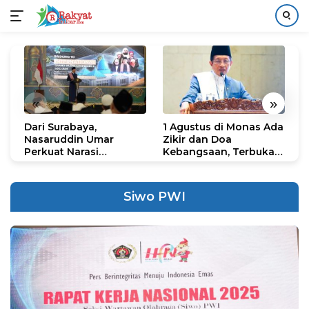
Langsung
ke
konten
«
»
Dari Surabaya,
1 Agustus di Monas Ada
H
Nasaruddin Umar
Zikir dan Doa
G
Perkuat Narasi
Kebangsaan, Terbuka
S
Persatuan dan
untuk Umum
R
Kepemimpinan Umat
R
K
Siwo PWI
N