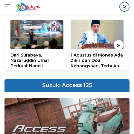
Langsung
ke
konten
«
»
Dari Surabaya,
1 Agustus di Monas Ada
H
Nasaruddin Umar
Zikir dan Doa
G
Perkuat Narasi
Kebangsaan, Terbuka
S
Persatuan dan
untuk Umum
R
Kepemimpinan Umat
R
K
Suzuki Access 125
N