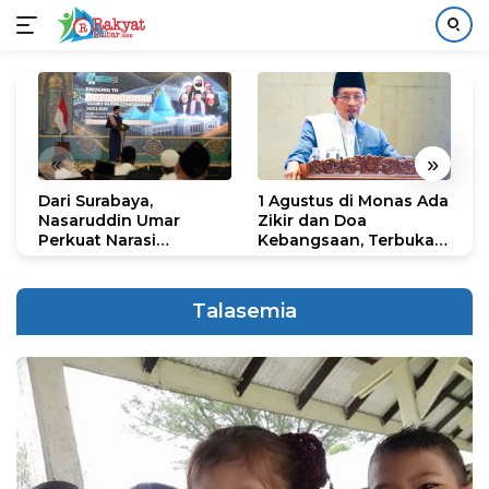
Langsung
ke
konten
«
»
Dari Surabaya,
1 Agustus di Monas Ada
H
Nasaruddin Umar
Zikir dan Doa
G
Perkuat Narasi
Kebangsaan, Terbuka
S
Persatuan dan
untuk Umum
R
Kepemimpinan Umat
R
K
Talasemia
N