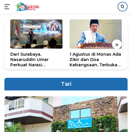
Langsung
ke
konten
«
»
Dari Surabaya,
1 Agustus di Monas Ada
H
Nasaruddin Umar
Zikir dan Doa
G
Perkuat Narasi
Kebangsaan, Terbuka
S
Persatuan dan
untuk Umum
R
Kepemimpinan Umat
R
K
Tari
N