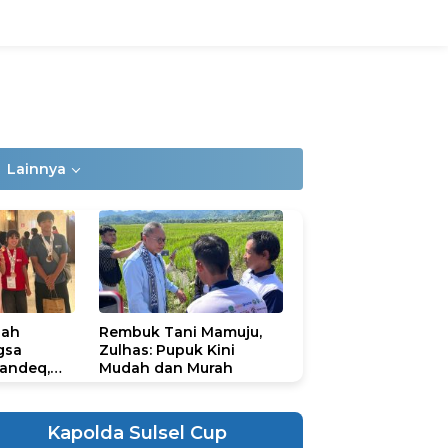
Lainnya
lah
Rembuk Tani Mamuju,
gsa
Zulhas: Pupuk Kini
andeq,
Mudah dan Murah
lbar di
ional
ad 2026
Kapolda Sulsel Cup