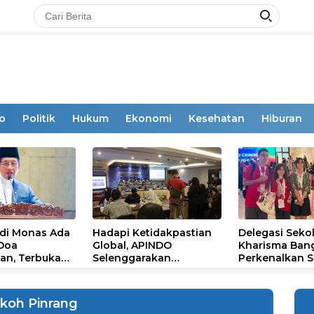
o
Politik
Hukum
Ekonomi
Kesehatan
Hiburan
 di Monas Ada
Hadapi Ketidakpastian
Delegasi Seko
 Doa
Global, APINDO
Kharisma Ban
an, Terbuka
Selenggarakan
Perkenalkan S
mum
Rakerkonas ke-35
Ikon Budaya Su
Rumuskan Agenda
Ajang Internat
Ketahanan Ekonomi
STEAM Olympi
koh Pinrang
Nasional
di Roma