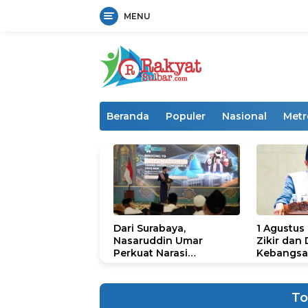
MENU
Langsung
ke
konten
Beranda
Populer
Nasional
Metr
Dari Surabaya,
1 Agustus
Nasaruddin Umar
Zikir dan
Perkuat Narasi
Kebangsa
Persatuan dan
untuk U
Kepemimpinan Umat
To