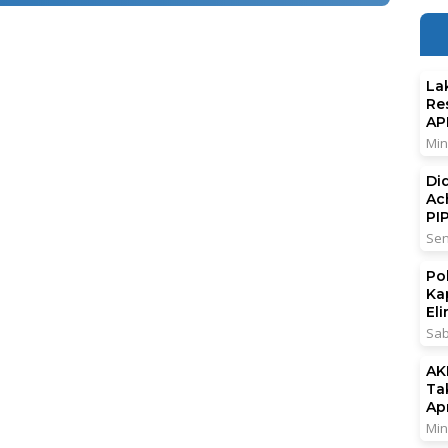
La
Re
AP
Min
Di
Ac
PI
Sen
Po
Ka
El
Sab
AK
Ta
Ap
Min