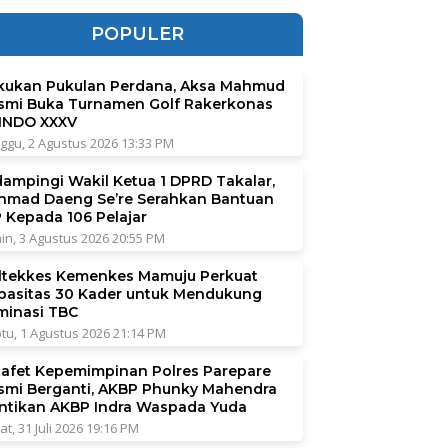
POPULER
kukan Pukulan Perdana, Aksa Mahmud
smi Buka Turnamen Golf Rakerkonas
INDO XXXV
ggu, 2 Agustus 2026 13:33 PM
dampingi Wakil Ketua 1 DPRD Takalar,
hmad Daeng Se’re Serahkan Bantuan
P Kepada 106 Pelajar
in, 3 Agustus 2026 20:55 PM
ltekkes Kemenkes Mamuju Perkuat
pasitas 30 Kader untuk Mendukung
iminasi TBC
tu, 1 Agustus 2026 21:14 PM
tafet Kepemimpinan Polres Parepare
smi Berganti, AKBP Phunky Mahendra
ntikan AKBP Indra Waspada Yuda
at, 31 Juli 2026 19:16 PM