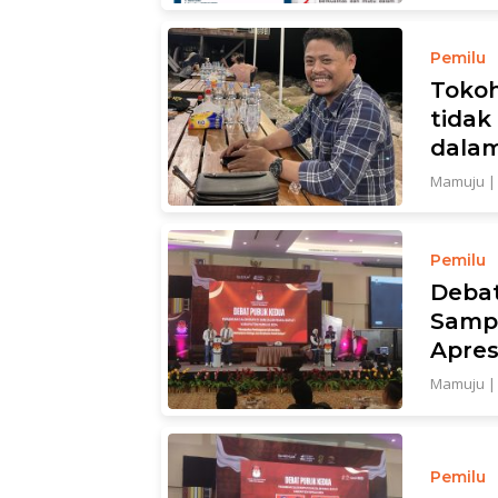
Pemilu
Toko
tida
dalam
Mamuju
Pemilu
Debat
Sampa
Apres
Mamuju
Pemilu