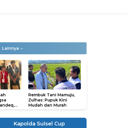
Lainnya
lah
Rembuk Tani Mamuju,
gsa
Zulhas: Pupuk Kini
andeq,
Mudah dan Murah
lbar di
ional
ad 2026
Kapolda Sulsel Cup