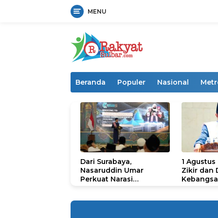
MENU
Langsung
ke
konten
Beranda
Populer
Nasional
Metr
Dari Surabaya,
1 Agustus
Nasaruddin Umar
Zikir dan
Perkuat Narasi
Kebangsa
Persatuan dan
untuk U
Kepemimpinan Umat