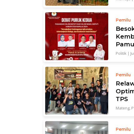
Pemilu
Besok
Kemba
Pamu
Politik
|
J
Pemilu
Relaw
Optim
TPS
Mateng
,
P
Pemilu