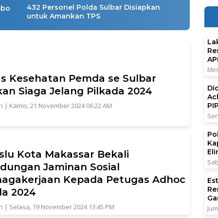
432 Personel Polda Sulbar Disiapkan
mbo
untuk Amankan TPS
La
Re
AP
Min
s Kesehatan Pemda se Sulbar
Di
kan Siaga Jelang Pilkada 2024
Ac
PI
n
|
Kamis, 21 November 2024 06:22 AM
Sen
Po
Ka
El
lu Kota Makassar Bekali
Sab
ndungan Jaminan Sosial
nagakerjaan Kepada Petugas Adhoc
Es
Re
da 2024
Ga
n
|
Selasa, 19 November 2024 13:45 PM
Jum