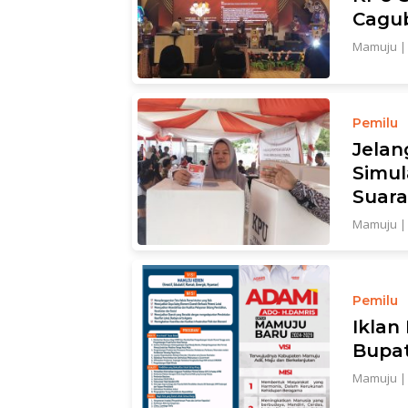
Cagu
Mamuju
Pemilu
Jelan
Simu
Suara
Mamuju
Pemilu
Iklan
Bupa
Mamuju