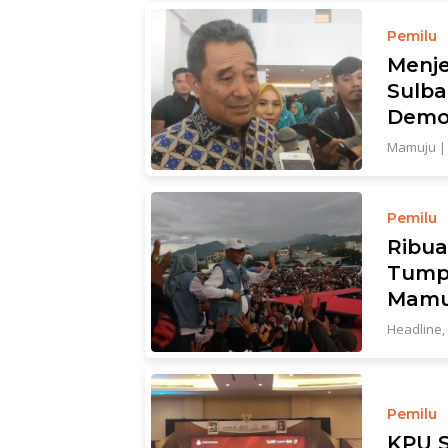
Pemilu
Menje
Sulba
Demo
Mamuju
Pemilu
Ribu
Tump
Mamu
Headline
,
Pemilu
KPU S