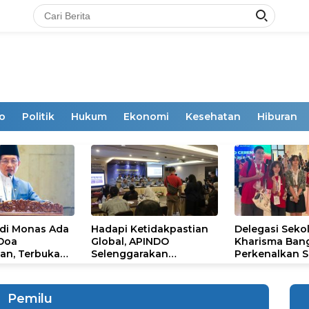
o
Politik
Hukum
Ekonomi
Kesehatan
Hiburan
 di Monas Ada
Hadapi Ketidakpastian
Delegasi Seko
 Doa
Global, APINDO
Kharisma Ban
an, Terbuka
Selenggarakan
Perkenalkan S
mum
Rakerkonas ke-35
Ikon Budaya Su
Rumuskan Agenda
Ajang Internat
Ketahanan Ekonomi
STEAM Olympi
Pemilu
Nasional
di Roma