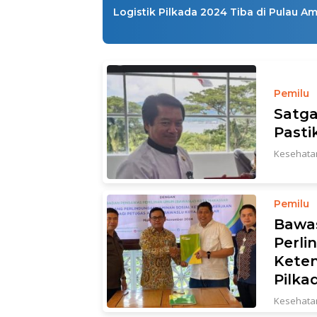
Logistik Pilkada 2024 Tiba di Pulau A
Pemilu
Satga
Pasti
Kesehata
Pemilu
Bawas
Perli
Kete
Pilka
Kesehata