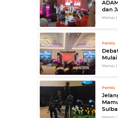
ADAMI
dan J
Mamuju
Pemilu
Debat
Mulai
Mamuju
Pemilu
Jelan
Mamuj
Sulba
Mamuju