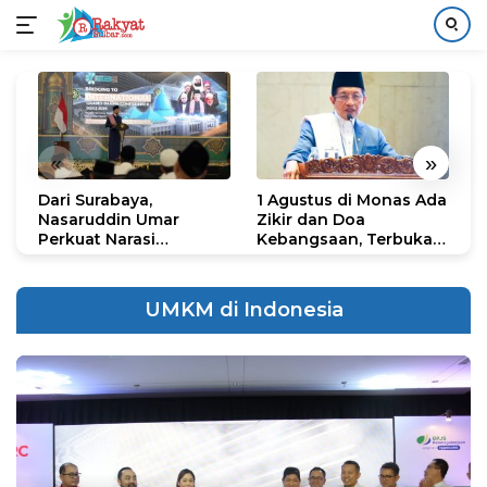
Langsung
ke
konten
«
»
Dari Surabaya,
1 Agustus di Monas Ada
H
Nasaruddin Umar
Zikir dan Doa
G
Perkuat Narasi
Kebangsaan, Terbuka
S
Persatuan dan
untuk Umum
R
Kepemimpinan Umat
R
K
UMKM di Indonesia
N