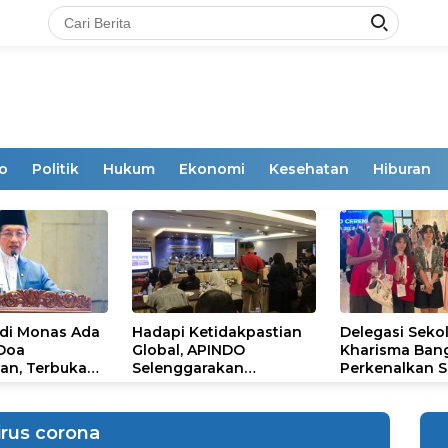
o
Politik
Hukum
Ekonomi
Kesehatan
Hiburan
 di Monas Ada
Hadapi Ketidakpastian
Delegasi Seko
 Doa
Global, APINDO
Kharisma Ban
an, Terbuka
Selenggarakan
Perkenalkan S
mum
Rakerkonas ke-35
Ikon Budaya Su
Rumuskan Agenda
Ajang Internat
Ketahanan Ekonomi
STEAM Olympi
irus corona
Nasional
di Roma