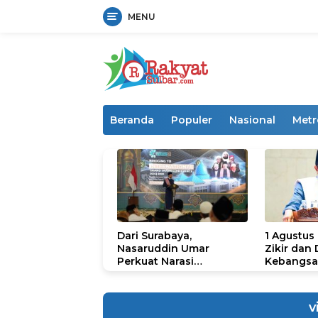
MENU
Langsung
ke
konten
Beranda
Populer
Nasional
Metr
Dari Surabaya,
1 Agustus
Nasaruddin Umar
Zikir dan
Perkuat Narasi
Kebangsa
Persatuan dan
untuk U
Kepemimpinan Umat
v