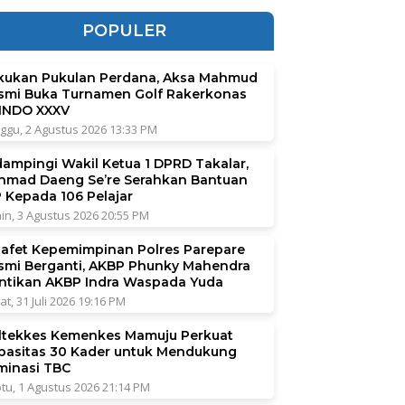
POPULER
kukan Pukulan Perdana, Aksa Mahmud
smi Buka Turnamen Golf Rakerkonas
INDO XXXV
ggu, 2 Agustus 2026 13:33 PM
dampingi Wakil Ketua 1 DPRD Takalar,
hmad Daeng Se’re Serahkan Bantuan
P Kepada 106 Pelajar
in, 3 Agustus 2026 20:55 PM
tafet Kepemimpinan Polres Parepare
smi Berganti, AKBP Phunky Mahendra
ntikan AKBP Indra Waspada Yuda
at, 31 Juli 2026 19:16 PM
ltekkes Kemenkes Mamuju Perkuat
pasitas 30 Kader untuk Mendukung
iminasi TBC
tu, 1 Agustus 2026 21:14 PM