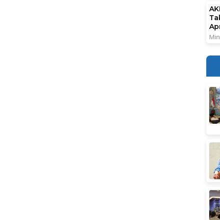
AK
Ta
Ap
Min