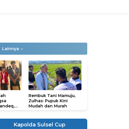
Lainnya
lah
Rembuk Tani Mamuju,
gsa
Zulhas: Pupuk Kini
andeq,
Mudah dan Murah
lbar di
ional
ad 2026
Kapolda Sulsel Cup