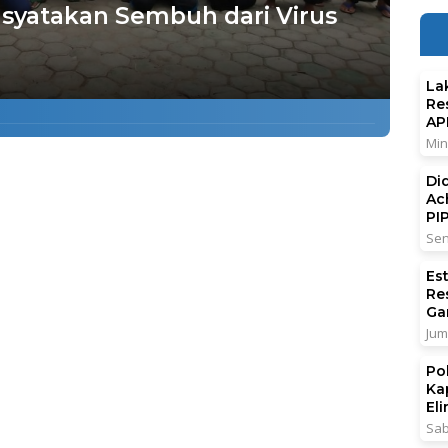
nsyatakan Sembuh dari Virus
La
Re
AP
Min
Di
Ac
PI
Sen
Es
Re
Ga
Jum
Po
Ka
El
Sab