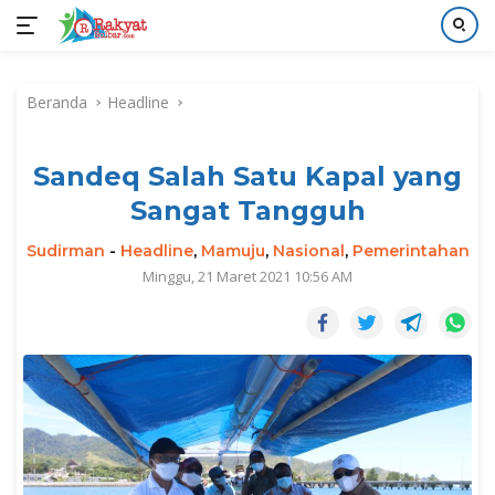
Langsung
ke
Beranda
Headline
konten
Sandeq Salah Satu Kapal yang
Sangat Tangguh
Sudirman
-
Headline
,
Mamuju
,
Nasional
,
Pemerintahan
Minggu, 21 Maret 2021 10:56 AM