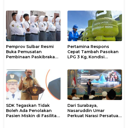
Justice
Pemprov Sulbar Resmi
Pertamina Respons
Buka Pemusatan
Cepat Tambah Pasokan
Pembinaan Paskibraka
LPG 3 Kg, Kondisi
2026
Penyaluran di Sulsel
Berlangsung Kondusif
SDK Tegaskan Tidak
Dari Surabaya,
Boleh Ada Penolakan
Nasaruddin Umar
Pasien Miskin di Fasilitas
Perkuat Narasi Persatuan
Pelayanan Kesehatan
dan Kepemimpinan Umat