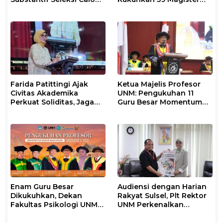
Mahasiswa PPG
Baru dalam Yudisium
Gelombang II 2026
Khusus
Farida Patittingi Ajak
Ketua Majelis Profesor
Civitas Akademika
UNM: Pengukuhan 11
Perkuat Soliditas, Jaga
Guru Besar Momentum
Keutuhan UNM di Segala
Perkuat Tradisi Akademik
Tantangan
Enam Guru Besar
Audiensi dengan Harian
Dikukuhkan, Dekan
Rakyat Sulsel, Plt Rektor
Fakultas Psikologi UNM
UNM Perkenalkan
Sampaikan Apresiasi
Gerakan “Mapaccing
Khusus
UNM”