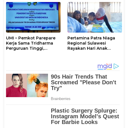
UMI – Pemkot Parepare
Pertamina Patra Niaga
Kerja Sama Tridharma
Regional Sulawesi
Perguruan Tinggi,
Rayakan Hari Anak
Walikota: UMI Aktif
Nasional Melalui Rumah
Bangun SDM Berkualitas
Anak Pesisir, Ruang
di Daerah
Tumbuh Generasi
Penjaga Pesisir