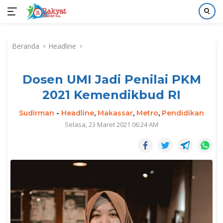
Langsung
ke
Beranda
Headline
konten
Dosen UMI Jadi Penilai PKM
2021 Kemendikbud RI
Sudirman
-
Headline
,
Makassar
,
Metro
,
Pendidikan
Selasa, 23 Maret 2021 06:24 AM