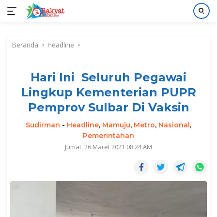
Langsung
ke
Beranda
Headline
konten
Hari Ini Seluruh Pegawai
Lingkup Kementerian PUPR
Pemprov Sulbar Di Vaksin
Sudirman
-
Headline
,
Mamuju
,
Metro
,
Nasional
,
Pemerintahan
Jumat, 26 Maret 2021 08:24 AM