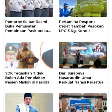
Pemprov Sulbar Resmi
Pertamina Respons
Buka Pemusatan
Cepat Tambah Pasokan
Pembinaan Paskibraka
LPG 3 Kg, Kondisi
2026
Penyaluran di Sulsel
Berlangsung Kondusif
SDK Tegaskan Tidak
Dari Surabaya,
Boleh Ada Penolakan
Nasaruddin Umar
Pasien Miskin di Fasilitas
Perkuat Narasi Persatuan
Pelayanan Kesehatan
dan Kepemimpinan Umat