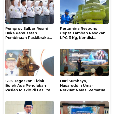
Pemprov Sulbar Resmi
Pertamina Respons
Buka Pemusatan
Cepat Tambah Pasokan
Pembinaan Paskibraka
LPG 3 Kg, Kondisi
2026
Penyaluran di Sulsel
Berlangsung Kondusif
SDK Tegaskan Tidak
Dari Surabaya,
Boleh Ada Penolakan
Nasaruddin Umar
Pasien Miskin di Fasilitas
Perkuat Narasi Persatuan
Pelayanan Kesehatan
dan Kepemimpinan Umat