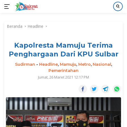
Langsung
ke
Beranda
Headline
konten
Kapolresta Mamuju Terima
Penghargaan Dari KPU Sulbar
Sudirman
-
Headline
,
Mamuju
,
Metro
,
Nasional
,
Pemerintahan
Jumat, 26 Maret 2021 12:17 PM