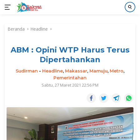
Langsung
ke
Beranda
Headline
konten
ABM : Opini WTP Harus Terus
Dipertahankan
Sudirman
-
Headline
,
Makassar
,
Mamuju
,
Metro
,
Pemerintahan
Sabtu, 27 Maret 2021 22:56 PM