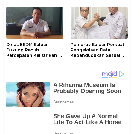
Dinas ESDM Sulbar
Pemprov Sulbar Perkuat
Dukung Penuh
Pengelolaan Data
Percepatan Kelistrikan di
Kependudukan Sesuai
WP Pesisir Barat Pulau
Permendagri 17 Tahun
Karampuang
2023