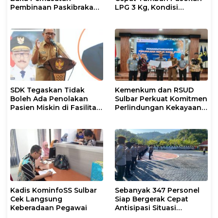
Pembinaan Paskibraka
LPG 3 Kg, Kondisi
2026
Penyaluran di Sulsel
Berlangsung Kondusif
SDK Tegaskan Tidak
Kemenkum dan RSUD
Boleh Ada Penolakan
Sulbar Perkuat Komitmen
Pasien Miskin di Fasilitas
Perlindungan Kekayaan
Pelayanan Kesehatan
Intelektual
Kadis KominfoSS Sulbar
Sebanyak 347 Personel
Cek Langsung
Siap Bergerak Cepat
Keberadaan Pegawai
Antisipasi Situasi
Kamtibmas di Sulbar