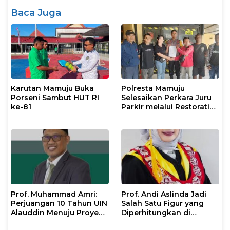
Baca Juga
Karutan Mamuju Buka
Polresta Mamuju
Porseni Sambut HUT RI
Selesaikan Perkara Juru
ke-81
Parkir melalui Restorative
Justice
Prof. Muhammad Amri:
Prof. Andi Aslinda Jadi
Perjuangan 10 Tahun UIN
Salah Satu Figur yang
Alauddin Menuju Proyek
Diperhitungkan di
IsDB Senilai Rp1 Triliun
Pemilihan Rektor UNM