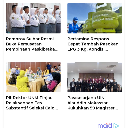
2026–2030
Pemprov Sulbar Resmi
Pertamina Respons
Buka Pemusatan
Cepat Tambah Pasokan
Pembinaan Paskibraka
LPG 3 Kg, Kondisi
2026
Penyaluran di Sulsel
Berlangsung Kondusif
Plt Rektor UNM Tinjau
Pascasarjana UIN
Pelaksanaan Tes
Alauddin Makassar
Substantif Seleksi Calon
Kukuhkan 59 Magister
Mahasiswa PPG
Baru dalam Yudisium
Gelombang II 2026
Khusus