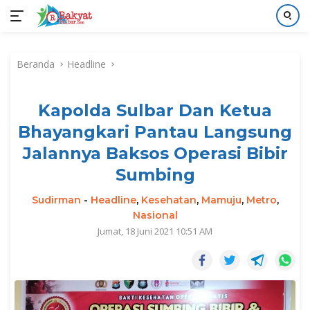
Langsung
ke
Beranda
Headline
konten
Kapolda Sulbar Dan Ketua
Bhayangkari Pantau Langsung
Jalannya Baksos Operasi Bibir
Sumbing
Sudirman
-
Headline
,
Kesehatan
,
Mamuju
,
Metro
,
Nasional
Jumat, 18 Juni 2021 10:51 AM