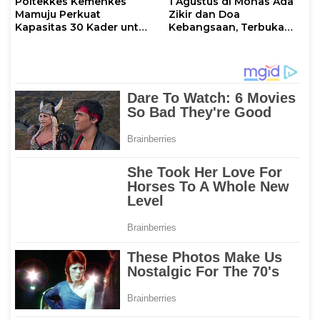
Poltekkes Kemenkes
1 Agustus di Monas Ada
Mamuju Perkuat
Zikir dan Doa
Kapasitas 30 Kader untuk
Kebangsaan, Terbuka
Mendukung Eliminasi
untuk Umum
TBC