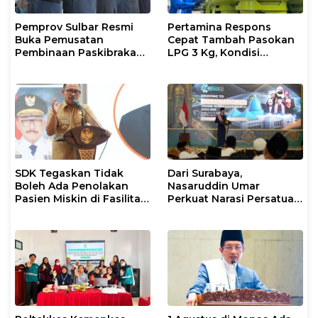
Pemprov Sulbar Resmi
Pertamina Respons
Buka Pemusatan
Cepat Tambah Pasokan
Pembinaan Paskibraka
LPG 3 Kg, Kondisi
2026
Penyaluran di Sulsel
Berlangsung Kondusif
SDK Tegaskan Tidak
Dari Surabaya,
Boleh Ada Penolakan
Nasaruddin Umar
Pasien Miskin di Fasilitas
Perkuat Narasi Persatuan
Pelayanan Kesehatan
dan Kepemimpinan Umat