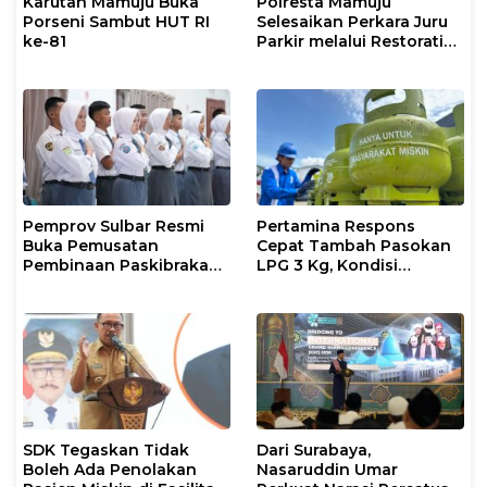
Karutan Mamuju Buka
Polresta Mamuju
Porseni Sambut HUT RI
Selesaikan Perkara Juru
ke-81
Parkir melalui Restorative
Justice
Pemprov Sulbar Resmi
Pertamina Respons
Buka Pemusatan
Cepat Tambah Pasokan
Pembinaan Paskibraka
LPG 3 Kg, Kondisi
2026
Penyaluran di Sulsel
Berlangsung Kondusif
SDK Tegaskan Tidak
Dari Surabaya,
Boleh Ada Penolakan
Nasaruddin Umar