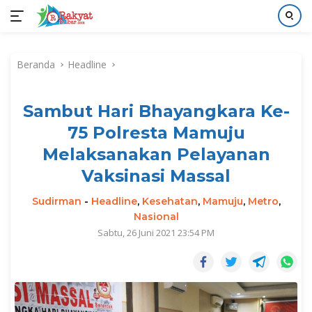
Langsung
ke
Beranda
Headline
konten
Sambut Hari Bhayangkara Ke-
75 Polresta Mamuju
Melaksanakan Pelayanan
Vaksinasi Massal
Sudirman
-
Headline
,
Kesehatan
,
Mamuju
,
Metro
,
Nasional
Sabtu, 26 Juni 2021 23:54 PM