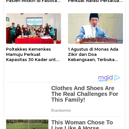
Pasien Miskin di Fasilitas
Perkuat Narasi Persatuan
Pelayanan Kesehatan
dan Kepemimpinan Umat
Poltekkes Kemenkes
1 Agustus di Monas Ada
Mamuju Perkuat
Zikir dan Doa
Kapasitas 30 Kader untuk
Kebangsaan, Terbuka
Mendukung Eliminasi
untuk Umum
TBC