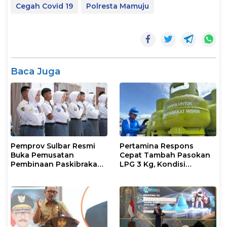
Cegah Covid 19
Polresta Mamuju
Baca Juga
Pemprov Sulbar Resmi
Pertamina Respons
Buka Pemusatan
Cepat Tambah Pasokan
Pembinaan Paskibraka
LPG 3 Kg, Kondisi
2026
Penyaluran di Sulsel
Berlangsung Kondusif