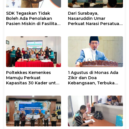
SDK Tegaskan Tidak
Dari Surabaya,
Boleh Ada Penolakan
Nasaruddin Umar
Pasien Miskin di Fasilitas
Perkuat Narasi Persatuan
Pelayanan Kesehatan
dan Kepemimpinan Umat
Poltekkes Kemenkes
1 Agustus di Monas Ada
Mamuju Perkuat
Zikir dan Doa
Kapasitas 30 Kader untuk
Kebangsaan, Terbuka
Mendukung Eliminasi
untuk Umum
TBC