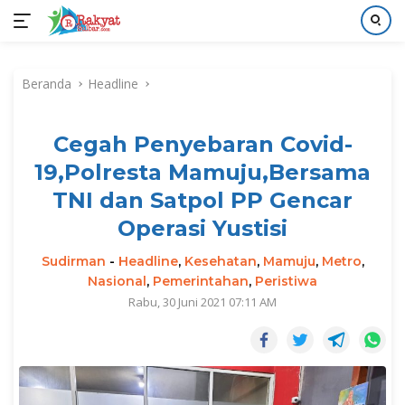
Langsung
ke
Beranda
Headline
konten
Cegah Penyebaran Covid-
19,Polresta Mamuju,Bersama
TNI dan Satpol PP Gencar
Operasi Yustisi
Sudirman
-
Headline
,
Kesehatan
,
Mamuju
,
Metro
,
Nasional
,
Pemerintahan
,
Peristiwa
Rabu, 30 Juni 2021 07:11 AM