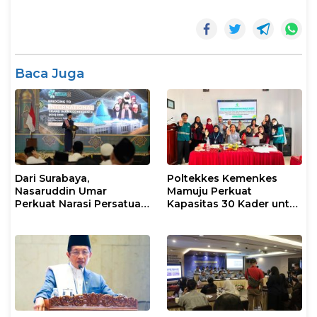
Baca Juga
Dari Surabaya,
Poltekkes Kemenkes
Nasaruddin Umar
Mamuju Perkuat
Perkuat Narasi Persatuan
Kapasitas 30 Kader untuk
dan Kepemimpinan Umat
Mendukung Eliminasi
TBC