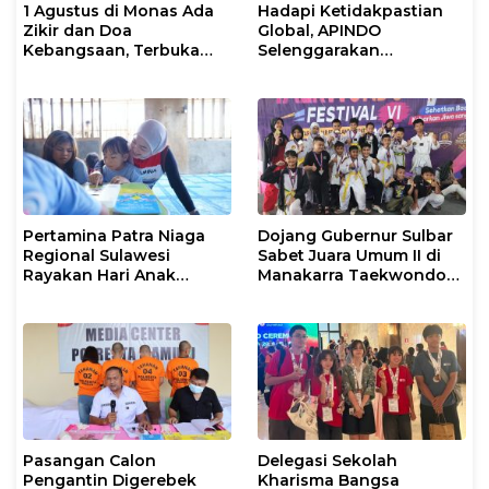
1 Agustus di Monas Ada
Hadapi Ketidakpastian
Zikir dan Doa
Global, APINDO
Kebangsaan, Terbuka
Selenggarakan
untuk Umum
Rakerkonas ke-35
Rumuskan Agenda
Ketahanan Ekonomi
Nasional
Pertamina Patra Niaga
Dojang Gubernur Sulbar
Regional Sulawesi
Sabet Juara Umum II di
Rayakan Hari Anak
Manakarra Taekwondo
Nasional Melalui Rumah
Festival VI 2026
Anak Pesisir, Ruang
Tumbuh Generasi
Penjaga Pesisir
Pasangan Calon
Delegasi Sekolah
Pengantin Digerebek
Kharisma Bangsa