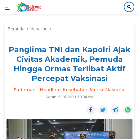
Langsung
ke
Beranda
Headline
konten
Panglima TNI dan Kapolri Ajak
Civitas Akademik, Pemuda
Hingga Ormas Terlibat Aktif
Percepat Vaksinasi
Sudirman
-
Headline
,
Kesehatan
,
Metro
,
Nasional
Senin, 5 Juli 2021 10:04 AM