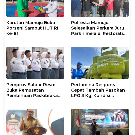
Karutan Mamuju Buka
Polresta Mamuju
Porseni Sambut HUT RI
Selesaikan Perkara Juru
ke-81
Parkir melalui Restorative
Justice
Pemprov Sulbar Resmi
Pertamina Respons
Buka Pemusatan
Cepat Tambah Pasokan
Pembinaan Paskibraka
LPG 3 Kg, Kondisi
2026
Penyaluran di Sulsel
Berlangsung Kondusif