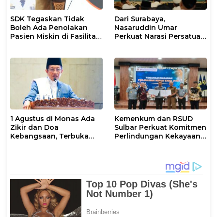
SDK Tegaskan Tidak
Dari Surabaya,
Boleh Ada Penolakan
Nasaruddin Umar
Pasien Miskin di Fasilitas
Perkuat Narasi Persatuan
Pelayanan Kesehatan
dan Kepemimpinan Umat
1 Agustus di Monas Ada
Kemenkum dan RSUD
Zikir dan Doa
Sulbar Perkuat Komitmen
Kebangsaan, Terbuka
Perlindungan Kekayaan
untuk Umum
Intelektual