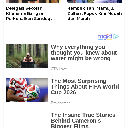
Delegasi Sekolah
Rembuk Tani Mamuju,
Kharisma Bangsa
Zulhas: Pupuk Kini Mudah
Perkenalkan Sandeq,
dan Murah
Ikon Budaya Sulbar di
Ajang International
STEAM Olympiad 2026 di
Roma