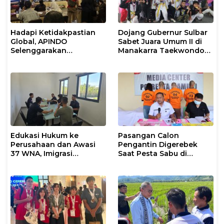
Hadapi Ketidakpastian
Dojang Gubernur Sulbar
Global, APINDO
Sabet Juara Umum II di
Selenggarakan
Manakarra Taekwondo
Rakerkonas ke-35
Festival VI 2026
Rumuskan Agenda
Ketahanan Ekonomi
Nasional
Edukasi Hukum ke
Pasangan Calon
Perusahaan dan Awasi
Pengantin Digerebek
37 WNA, Imigrasi
Saat Pesta Sabu di
Makassar Gelar Operasi
Mamuju
Mandiri di Maros dan
Pangkep