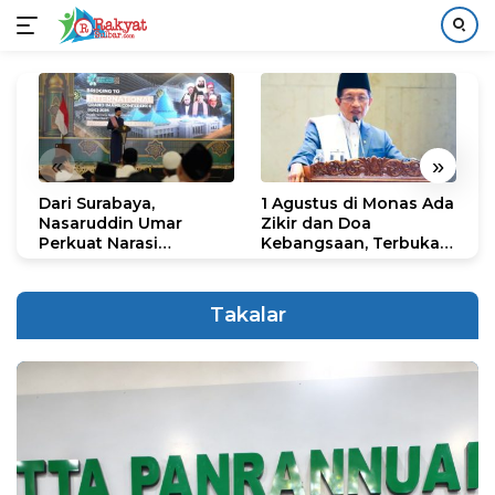
Langsung
ke
konten
«
»
Dari Surabaya,
1 Agustus di Monas Ada
H
Nasaruddin Umar
Zikir dan Doa
G
Perkuat Narasi
Kebangsaan, Terbuka
S
Persatuan dan
untuk Umum
R
Kepemimpinan Umat
R
K
Takalar
N