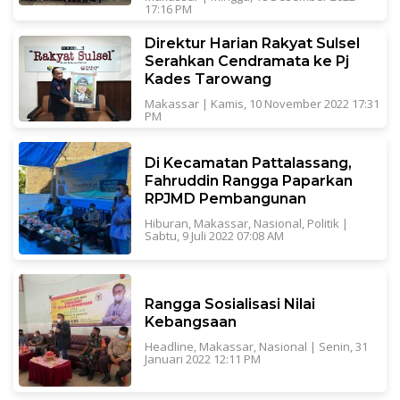
17:16 PM
Direktur Harian Rakyat Sulsel
Serahkan Cendramata ke Pj
Kades Tarowang
Makassar
|
Kamis, 10 November 2022 17:31
PM
Di Kecamatan Pattalassang,
Fahruddin Rangga Paparkan
RPJMD Pembangunan
Hiburan
,
Makassar
,
Nasional
,
Politik
|
Sabtu, 9 Juli 2022 07:08 AM
Rangga Sosialisasi Nilai
Kebangsaan
Headline
,
Makassar
,
Nasional
|
Senin, 31
Januari 2022 12:11 PM