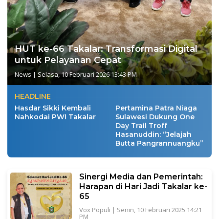
HUT ke-66 Takalar: Transformasi Digital
untuk Pelayanan Cepat
News
|
Selasa, 10 Februari 2026 13:43 PM
HEADLINE
Hasdar Sikki Kembali
Pertamina Patra Niaga
Nahkodai PWI Takalar
Sulawesi Dukung One
Day Trail Troff
Hasanuddin: “Jelajah
Butta Pangrannuangku”
Sinergi Media dan Pemerintah:
Harapan di Hari Jadi Takalar ke-
65
Vox Populi
|
Senin, 10 Februari 2025 14:21
PM