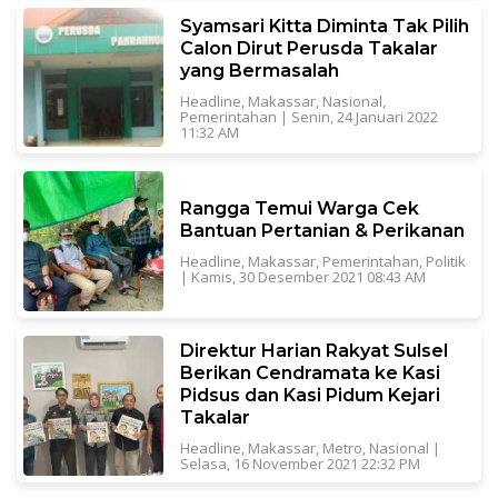
Syamsari Kitta Diminta Tak Pilih
Calon Dirut Perusda Takalar
yang Bermasalah
Headline
,
Makassar
,
Nasional
,
Pemerintahan
|
Senin, 24 Januari 2022
11:32 AM
Rangga Temui Warga Cek
Bantuan Pertanian & Perikanan
Headline
,
Makassar
,
Pemerintahan
,
Politik
|
Kamis, 30 Desember 2021 08:43 AM
Direktur Harian Rakyat Sulsel
Berikan Cendramata ke Kasi
Pidsus dan Kasi Pidum Kejari
Takalar
Headline
,
Makassar
,
Metro
,
Nasional
|
Selasa, 16 November 2021 22:32 PM