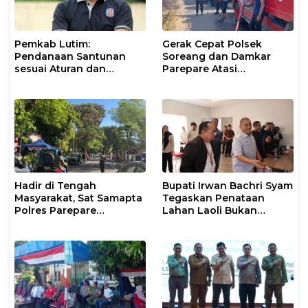
Pemkab Lutim:
Gerak Cepat Polsek
Pendanaan Santunan
Soreang dan Damkar
sesuai Aturan dan
Parepare Atasi
Prosedur Resmi
Kebakaran Lahan
Hadir di Tengah
Bupati Irwan Bachri Syam
Masyarakat, Sat Samapta
Tegaskan Penataan
Polres Parepare
Lahan Laoli Bukan
Gencarkan Patroli Pagi
Konflik Agraria