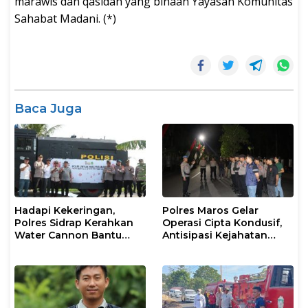
marawis dan qasidah yang binaan Yayasan Komunitas
Sahabat Madani. (*)
Baca Juga
Hadapi Kekeringan,
Polres Maros Gelar
Polres Sidrap Kerahkan
Operasi Cipta Kondusif,
Water Cannon Bantu
Antisipasi Kejahatan
Petani
Jalanan dan Penyakit
Masyarakat