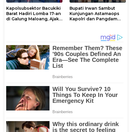
Kapolsubsektor Bacukiki
Bupati Irwan Sambut
Barat Hadiri Lomba 17-an
Kunjungan Astamaops
di Galung Maloang, Ajak
Kapolri dan Pangdam
Warga Jaga Kamtibmas
XIV/Hasanuddin di Luwu
Timur