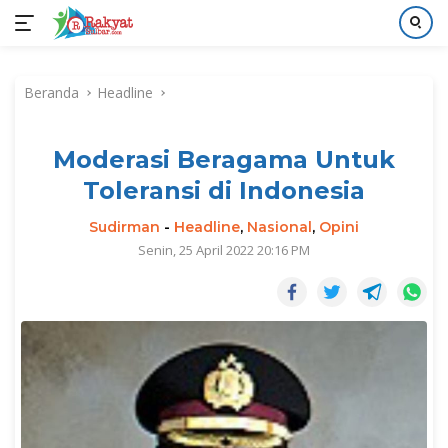
Langsung
ke
Beranda
Headline
konten
Moderasi Beragama Untuk
Toleransi di Indonesia
Sudirman
-
Headline
,
Nasional
,
Opini
Senin, 25 April 2022 20:16 PM