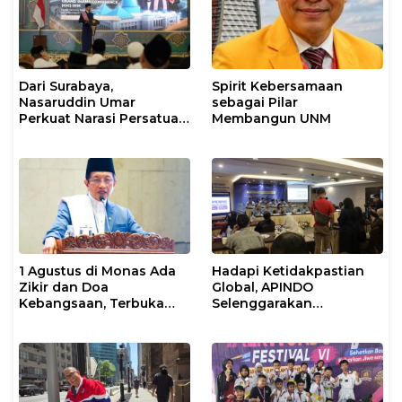
Dari Surabaya,
Spirit Kebersamaan
Nasaruddin Umar
sebagai Pilar
Perkuat Narasi Persatuan
Membangun UNM
dan Kepemimpinan Umat
1 Agustus di Monas Ada
Hadapi Ketidakpastian
Zikir dan Doa
Global, APINDO
Kebangsaan, Terbuka
Selenggarakan
untuk Umum
Rakerkonas ke-35
Rumuskan Agenda
Ketahanan Ekonomi
Nasional