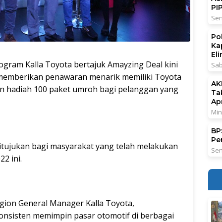
PI
Sen
Po
Ka
El
ogram Kalla Toyota bertajuk Amayzing Deal kini
Sab
 memberikan penawaran menarik memiliki Toyota
AK
n hadiah 100 paket umroh bagi pelanggan yang
Ta
Ap
Min
BPS
Pe
itujukan bagi masyarakat yang telah melakukan
Sen
2 ini.
egion General Manager Kalla Toyota,
nsisten memimpin pasar otomotif di berbagai