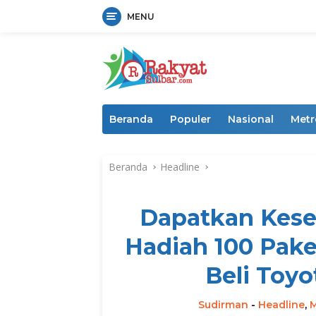
MENU
Langsung
ke
konten
Beranda
Populer
Nasional
Metr
Beranda
Headline
Dapatkan Kes
Hadiah 100 Pak
Beli Toyo
Sudirman
-
Headline
,