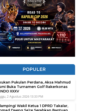
POPULER
kukan Pukulan Perdana, Aksa Mahmud
smi Buka Turnamen Golf Rakerkonas
INDO XXXV
ggu, 2 Agustus 2026 13:33 PM
dampingi Wakil Ketua 1 DPRD Takalar,
hmad Daeng Se’re Serahkan Bantuan