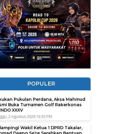
POPULER
kukan Pukulan Perdana, Aksa Mahmud
smi Buka Turnamen Golf Rakerkonas
INDO XXXV
ggu, 2 Agustus 2026 13:33 PM
dampingi Wakil Ketua 1 DPRD Takalar,
hmad Daeng Se’re Serahkan Bantuan