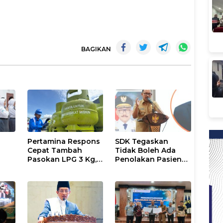
BAGIKAN
Pertamina Respons
SDK Tegaskan
Cepat Tambah
Tidak Boleh Ada
Pasokan LPG 3 Kg,
Penolakan Pasien
Kondisi Penyaluran
Miskin di Fasilitas
6
di Sulsel
Pelayanan
Berlangsung
Kesehatan
Kondusif