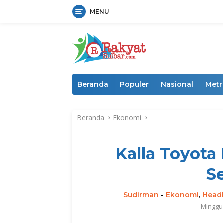
MENU
Langsung
ke
konten
Beranda
Populer
Nasional
Metr
Beranda
Ekonomi
Kalla Toyota
S
Sudirman
-
Ekonomi
,
Headl
Minggu,