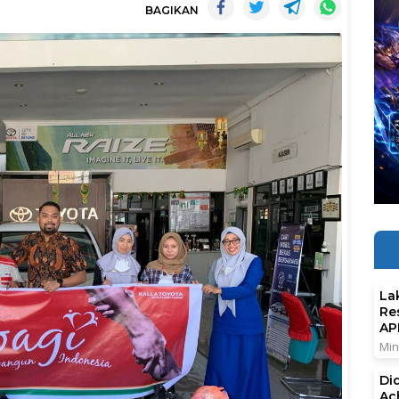
BAGIKAN
La
Re
AP
Min
Di
Ac