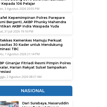
P Kepada 106 Pelajar
in, 3 Agustus 2026 20:55 PM
tafet Kepemimpinan Polres Parepare
smi Berganti, AKBP Phunky Mahendra
ntikan AKBP Indra Waspada Yuda
at, 31 Juli 2026 19:16 PM
ltekkes Kemenkes Mamuju Perkuat
pasitas 30 Kader untuk Mendukung
iminasi TBC
tu, 1 Agustus 2026 21:14 PM
BP Ginanjar Fitriadi Resmi Pimpin Polres
kalar, Harian Rakyat Sulsel Sampaikan
resiasi
ggu, 2 Agustus 2026 08:37 AM
NASIONAL
Dari Surabaya, Nasaruddin