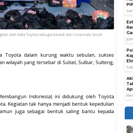
PI
Sen
Es
Re
Ga
lar oleh Kalla Toyota sebagai bentuk dari Corporate Social
Jum
Po
a Toyota dalam kurung waktu sebulan, sukses
Ka
El
wilayah yang tersebar di Sulsel, Sulbar, Sulteng,
Sab
AK
Ta
Ap
Min
 Membangun Indonesia) ini didukung oleh Toyota
ta. Kegiatan tak hanya menjadi bentuk kepedulian
namun juga sebagai bentuk saling bantu kepada