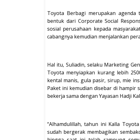
Toyota Berbagi merupakan agenda ta
bentuk dari Corporate Social Respons
sosial perusahaan kepada masyarakat 
cabangnya kemudian menjalankan pera
Hal itu, Suliadin, selaku Marketing G
Toyota menyiapkan kurang lebih 2500
kental manis, gula pasir, sirup, mie in
Paket ini kemudian disebar di hampir se
bekerja sama dengan Yayasan Hadji Kal
“Alhamdulillah, tahun ini Kalla Toyo
sudah bergerak membagikan sembako k
hingga saat ini telah rampung semua