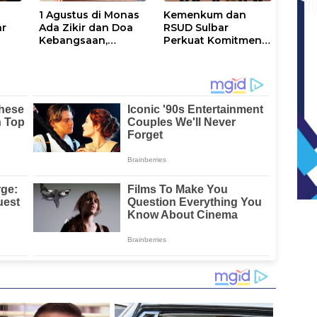
1 Agustus di Monas
Kemenkum dan
ar
Ada Zikir dan Doa
RSUD Sulbar
Kebangsaan,
Perkuat Komitmen
Terbuka untuk
Perlindungan
Umum
Kekayaan
Intelektual