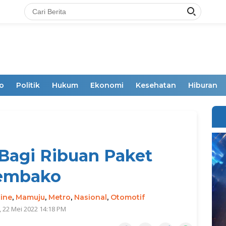
o
Politik
Hukum
Ekonomi
Kesehatan
Hiburan
 Bagi Ribuan Paket
embako
ine
,
Mamuju
,
Metro
,
Nasional
,
Otomotif
 22 Mei 2022 14:18 PM