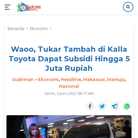
Langsung
ke
Beranda
Ekonomi
konten
Waoo, Tukar Tambah di Kalla
Toyota Dapat Subsidi Hingga 5
Juta Rupiah
Sudirman
-
Ekonomi
,
Headline
,
Makassar
,
Mamuju
,
Nasional
Senin, 6 Juni 2022 08:17 AM