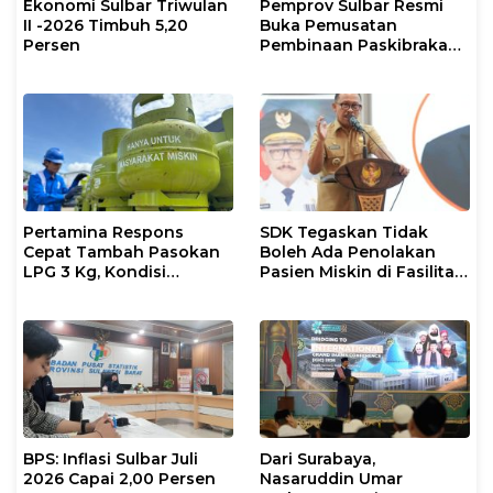
Ekonomi Sulbar Triwulan
Pemprov Sulbar Resmi
II -2026 Timbuh 5,20
Buka Pemusatan
Persen
Pembinaan Paskibraka
2026
Pertamina Respons
SDK Tegaskan Tidak
Cepat Tambah Pasokan
Boleh Ada Penolakan
LPG 3 Kg, Kondisi
Pasien Miskin di Fasilitas
Penyaluran di Sulsel
Pelayanan Kesehatan
Berlangsung Kondusif
BPS: Inflasi Sulbar Juli
Dari Surabaya,
2026 Capai 2,00 Persen
Nasaruddin Umar