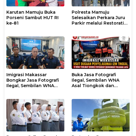
Karutan Mamuju Buka
Polresta Mamuju
Porseni Sambut HUT RI
Selesaikan Perkara Juru
ke-81
Parkir melalui Restorative
Justice
Imigrasi Makassar
Buka Jasa Fotografi
Bongkar Jasa Fotografi
Ilegal, Sembilan WNA
Ilegal, Sembilan WNA
Asal Tiongkok dan
Ditangkap Diduga
Malaysia Diamankan
Salahgunakan Izin
Petugas Imigrasi
Tinggal
Makassar