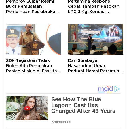
Pemprov Sulbar Resmi
Pertamina Respons
Buka Pemusatan
Cepat Tambah Pasokan
Pembinaan Paskibraka
LPG 3 Kg, Kondisi
2026
Penyaluran di Sulsel
Berlangsung Kondusif
SDK Tegaskan Tidak
Dari Surabaya,
Boleh Ada Penolakan
Nasaruddin Umar
Pasien Miskin di Fasilitas
Perkuat Narasi Persatuan
Pelayanan Kesehatan
dan Kepemimpinan Umat