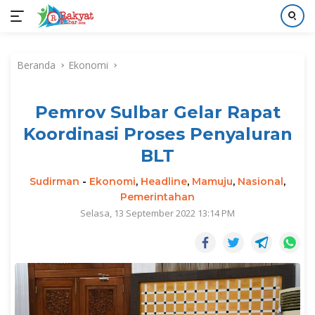
Langsung
ke
Beranda
Ekonomi
konten
Pemrov Sulbar Gelar Rapat
Koordinasi Proses Penyaluran
BLT
Sudirman
-
Ekonomi
,
Headline
,
Mamuju
,
Nasional
,
Pemerintahan
Selasa, 13 September 2022 13:14 PM