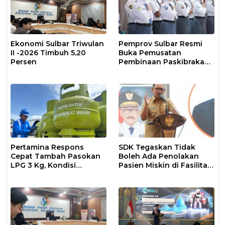
Ekonomi Sulbar Triwulan
Pemprov Sulbar Resmi
II -2026 Timbuh 5,20
Buka Pemusatan
Persen
Pembinaan Paskibraka
2026
Pertamina Respons
SDK Tegaskan Tidak
Cepat Tambah Pasokan
Boleh Ada Penolakan
LPG 3 Kg, Kondisi
Pasien Miskin di Fasilitas
Penyaluran di Sulsel
Pelayanan Kesehatan
Berlangsung Kondusif