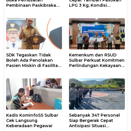
Buka Pemusatan
Cepat Tambah Pasokan
Pembinaan Paskibraka
LPG 3 Kg, Kondisi
2026
Penyaluran di Sulsel
Berlangsung Kondusif
SDK Tegaskan Tidak
Kemenkum dan RSUD
Boleh Ada Penolakan
Sulbar Perkuat Komitmen
Pasien Miskin di Fasilitas
Perlindungan Kekayaan
Pelayanan Kesehatan
Intelektual
Kadis KominfoSS Sulbar
Sebanyak 347 Personel
Cek Langsung
Siap Bergerak Cepat
Keberadaan Pegawai
Antisipasi Situasi