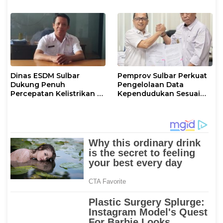
Kamtibmas di Sulbar
Dinas ESDM Sulbar
Pemprov Sulbar Perkuat
Dukung Penuh
Pengelolaan Data
Percepatan Kelistrikan di
Kependudukan Sesuai
WP Pesisir Barat Pulau
Permendagri 17 Tahun
Karampuang
2023