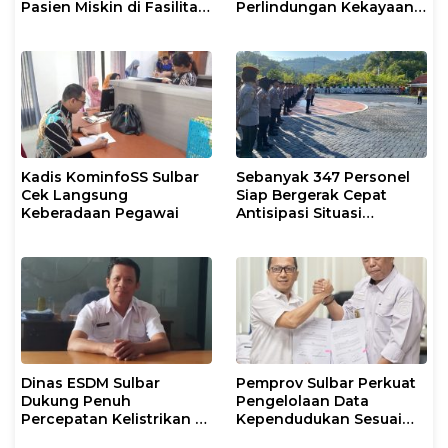
Pasien Miskin di Fasilitas
Perlindungan Kekayaan
Pelayanan Kesehatan
Intelektual
Kadis KominfoSS Sulbar
Sebanyak 347 Personel
Cek Langsung
Siap Bergerak Cepat
Keberadaan Pegawai
Antisipasi Situasi
Kamtibmas di Sulbar
Dinas ESDM Sulbar
Pemprov Sulbar Perkuat
Dukung Penuh
Pengelolaan Data
Percepatan Kelistrikan di
Kependudukan Sesuai
WP Pesisir Barat Pulau
Permendagri 17 Tahun