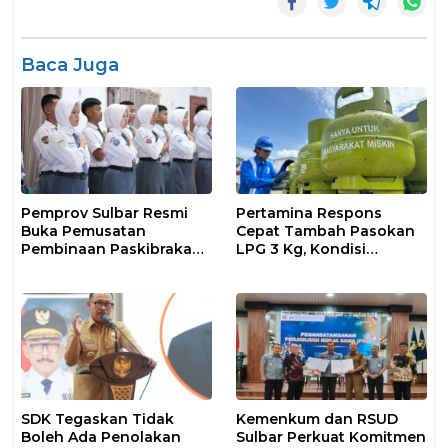
Baca Juga
Pemprov Sulbar Resmi
Pertamina Respons
Buka Pemusatan
Cepat Tambah Pasokan
Pembinaan Paskibraka
LPG 3 Kg, Kondisi
2026
Penyaluran di Sulsel
Berlangsung Kondusif
SDK Tegaskan Tidak
Kemenkum dan RSUD
Boleh Ada Penolakan
Sulbar Perkuat Komitmen