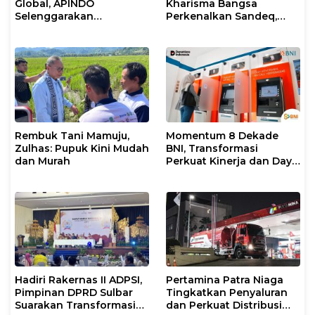
Global, APINDO
Kharisma Bangsa
Selenggarakan
Perkenalkan Sandeq,
Rakerkonas ke-35
Ikon Budaya Sulbar di
Rumuskan Agenda
Ajang International
Ketahanan Ekonomi
STEAM Olympiad 2026 di
Nasional
Roma
Rembuk Tani Mamuju,
Momentum 8 Dekade
Zulhas: Pupuk Kini Mudah
BNI, Transformasi
dan Murah
Perkuat Kinerja dan Daya
Saing
Hadiri Rakernas II ADPSI,
Pertamina Patra Niaga
Pimpinan DPRD Sulbar
Tingkatkan Penyaluran
Suarakan Transformasi
dan Perkuat Distribusi