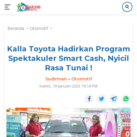
Langsung
ke
Beranda
Otomotif
konten
Kalla Toyota Hadirkan Program
Spektakuler Smart Cash, Nyicil
Rasa Tunai !
Sudirman
-
Otomotif
Kamis, 19 Januari 2023 19:14 PM