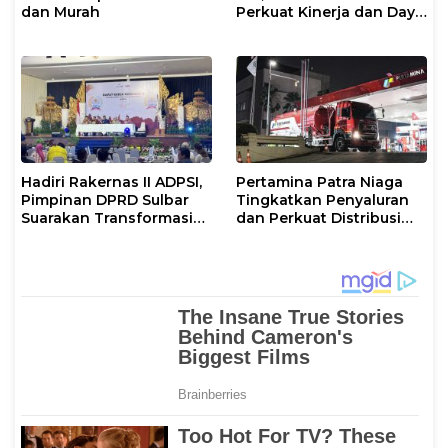
dan Murah
Perkuat Kinerja dan Daya
Saing
Hadiri Rakernas II ADPSI,
Pertamina Patra Niaga
Pimpinan DPRD Sulbar
Tingkatkan Penyaluran
Suarakan Transformasi
dan Perkuat Distribusi
Status Mamuju
BBM di Sejumlah Wilayah