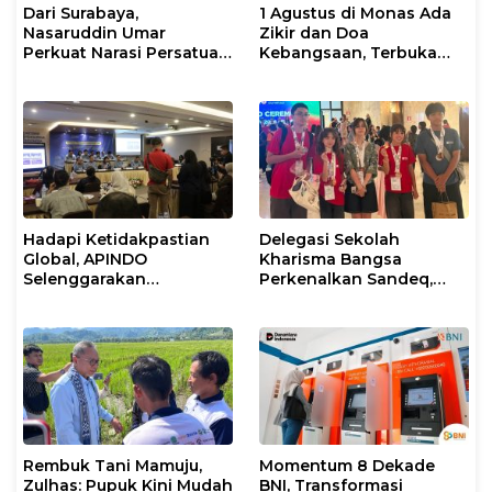
Dari Surabaya,
1 Agustus di Monas Ada
Nasaruddin Umar
Zikir dan Doa
Perkuat Narasi Persatuan
Kebangsaan, Terbuka
dan Kepemimpinan Umat
untuk Umum
Hadapi Ketidakpastian
Delegasi Sekolah
Global, APINDO
Kharisma Bangsa
Selenggarakan
Perkenalkan Sandeq,
Rakerkonas ke-35
Ikon Budaya Sulbar di
Rumuskan Agenda
Ajang International
Ketahanan Ekonomi
STEAM Olympiad 2026 di
Nasional
Roma
Rembuk Tani Mamuju,
Momentum 8 Dekade
Zulhas: Pupuk Kini Mudah
BNI, Transformasi