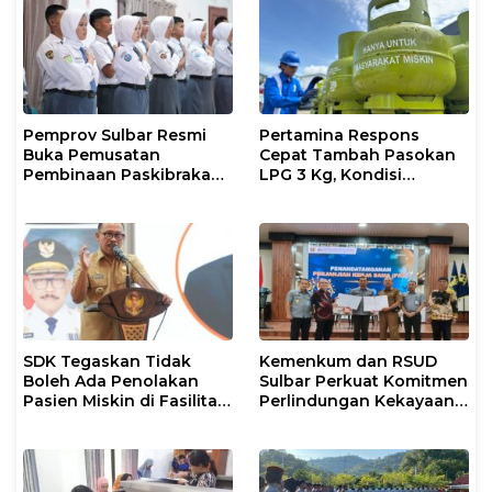
Pemprov Sulbar Resmi
Pertamina Respons
Buka Pemusatan
Cepat Tambah Pasokan
Pembinaan Paskibraka
LPG 3 Kg, Kondisi
2026
Penyaluran di Sulsel
Berlangsung Kondusif
SDK Tegaskan Tidak
Kemenkum dan RSUD
Boleh Ada Penolakan
Sulbar Perkuat Komitmen
Pasien Miskin di Fasilitas
Perlindungan Kekayaan
Pelayanan Kesehatan
Intelektual