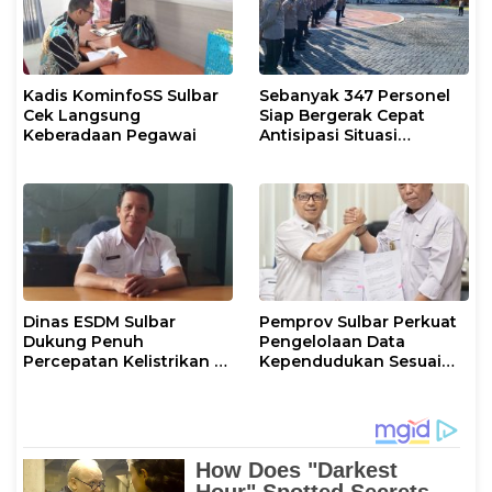
Kadis KominfoSS Sulbar
Sebanyak 347 Personel
Cek Langsung
Siap Bergerak Cepat
Keberadaan Pegawai
Antisipasi Situasi
Kamtibmas di Sulbar
Dinas ESDM Sulbar
Pemprov Sulbar Perkuat
Dukung Penuh
Pengelolaan Data
Percepatan Kelistrikan di
Kependudukan Sesuai
WP Pesisir Barat Pulau
Permendagri 17 Tahun
Karampuang
2023