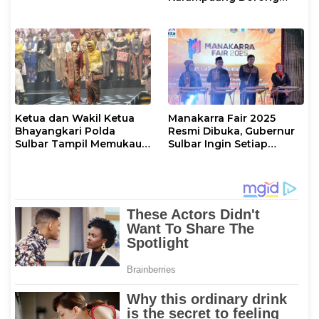
Branding Digital Wisata
Pulau Karampuang
Ketua dan Wakil Ketua
Manakarra Fair 2025
Bhayangkari Polda
Resmi Dibuka, Gubernur
Sulbar Tampil Memukau
Sulbar Ingin Setiap
di Bazar Kreasi Nusantara
Kabupaten Punya Event
2025 dengan Tenun
Andalan
Sekomandi