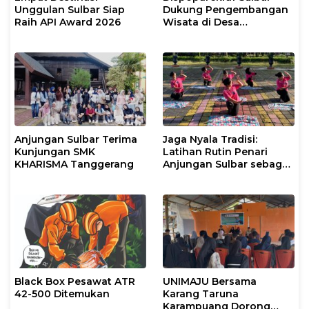
Unggulan Sulbar Siap
Dukung Pengembangan
Raih API Award 2026
Wisata di Desa
Bambamanurung
Anjungan Sulbar Terima
Jaga Nyala Tradisi:
Kunjungan SMK
Latihan Rutin Penari
KHARISMA Tanggerang
Anjungan Sulbar sebagai
Investasi Budaya
Berkelanjutan
Black Box Pesawat ATR
UNIMAJU Bersama
42-500 Ditemukan
Karang Taruna
Karampuang Dorong