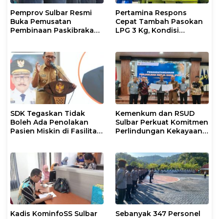
Pemprov Sulbar Resmi
Pertamina Respons
Buka Pemusatan
Cepat Tambah Pasokan
Pembinaan Paskibraka
LPG 3 Kg, Kondisi
2026
Penyaluran di Sulsel
Berlangsung Kondusif
SDK Tegaskan Tidak
Kemenkum dan RSUD
Boleh Ada Penolakan
Sulbar Perkuat Komitmen
Pasien Miskin di Fasilitas
Perlindungan Kekayaan
Pelayanan Kesehatan
Intelektual
Kadis KominfoSS Sulbar
Sebanyak 347 Personel