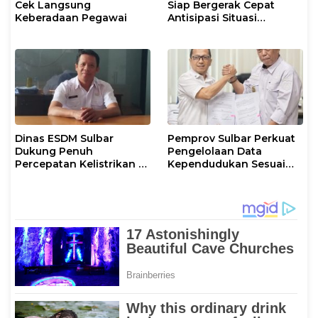
Cek Langsung
Siap Bergerak Cepat
Keberadaan Pegawai
Antisipasi Situasi
Kamtibmas di Sulbar
Dinas ESDM Sulbar
Pemprov Sulbar Perkuat
Dukung Penuh
Pengelolaan Data
Percepatan Kelistrikan di
Kependudukan Sesuai
WP Pesisir Barat Pulau
Permendagri 17 Tahun
Karampuang
2023