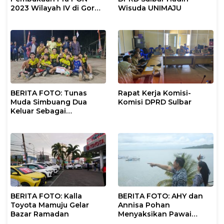
2023 Wilayah IV di Gor
Wisuda UNIMAJU
Manakarra
BERITA FOTO: Tunas
Rapat Kerja Komisi-
Muda Simbuang Dua
Komisi DPRD Sulbar
Keluar Sebagai
Pemenang Turnament
Bola Volly Sese Utara CUP
I
BERITA FOTO: Kalla
BERITA FOTO: AHY dan
Toyota Mamuju Gelar
Annisa Pohan
Bazar Ramadan
Menyaksikan Pawai
Nelayan