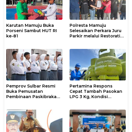
Karutan Mamuju Buka
Polresta Mamuju
Porseni Sambut HUT RI
Selesaikan Perkara Juru
ke-81
Parkir melalui Restorative
Justice
Pemprov Sulbar Resmi
Pertamina Respons
Buka Pemusatan
Cepat Tambah Pasokan
Pembinaan Paskibraka
LPG 3 Kg, Kondisi
2026
Penyaluran di Sulsel
Berlangsung Kondusif