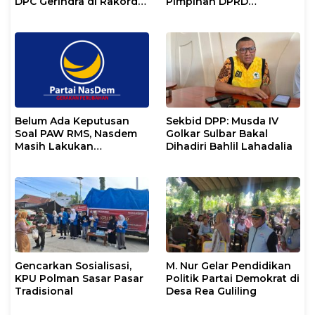
DPC Gerindra di Rakorda
Pimpinan DPRD
Sulsel
Pasangkayu
Belum Ada Keputusan
Sekbid DPP: Musda IV
Soal PAW RMS, Nasdem
Golkar Sulbar Bakal
Masih Lakukan
Dihadiri Bahlil Lahadalia
Koordinasi
Gencarkan Sosialisasi,
M. Nur Gelar Pendidikan
KPU Polman Sasar Pasar
Politik Partai Demokrat di
Tradisional
Desa Rea Guliling